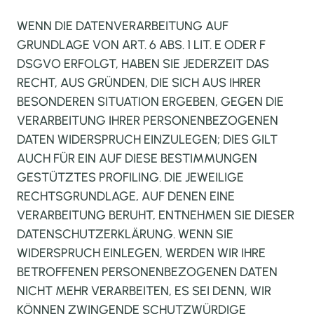
WENN DIE DATENVERARBEITUNG AUF
KÜHE
GRUNDLAGE VON ART. 6 ABS. 1 LIT. E ODER F
DSGVO ERFOLGT, HABEN SIE JEDERZEIT DAS
RECHT, AUS GRÜNDEN, DIE SICH AUS IHRER
SCHWEINE
BESONDEREN SITUATION ERGEBEN, GEGEN DIE
VERARBEITUNG IHRER PERSONENBEZOGENEN
BIOGAS
DATEN WIDERSPRUCH EINZULEGEN; DIES GILT
AUCH FÜR EIN AUF DIESE BESTIMMUNGEN
GESTÜTZTES PROFILING. DIE JEWEILIGE
TRANSPORTE
RECHTSGRUNDLAGE, AUF DENEN EINE
VERARBEITUNG BERUHT, ENTNEHMEN SIE DIESER
DATENSCHUTZERKLÄRUNG. WENN SIE
KÄSEREI
WIDERSPRUCH EINLEGEN, WERDEN WIR IHRE
BETROFFENEN PERSONENBEZOGENEN DATEN
NICHT MEHR VERARBEITEN, ES SEI DENN, WIR
TEAM
KÖNNEN ZWINGENDE SCHUTZWÜRDIGE